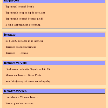
Tapijttegels
Tapijttegel kopen? Bekijk
Tapijttegels koop je bij dé specialist
Tapijttegels kopen? Bespaar geld!
≥ Vind tapijttegels in Stoffering
Terrazzo
STYLING Terrazzo in je interieur
Terrazzo productinformatie
Terrazzo — Terazzo
Terrazzo vervolg
Eindhoven Lodewijk Napoleonplein 16
Marcolina Terrazzo Beton Posts
Van Prinsjesdag tot verantwoordingsdag
Terrazzo vloeren
Hoofdsector Vloeren Terrazzo
Kosten gietvloer terrazzo