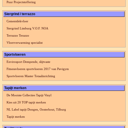
Puur Projectstoffering
Siergrind / terrazzo
Cementdekvloer
Siergrind Limburg V.O.F. NOA
Terrazzo Terazzo
Vloerverwarming specialist
Sportvloeren
Envirosport Dempende, slijtvaste
Fitnessvloeren sportvloeren 2017 van Pavigym
Sportvloeren Master Totaalinrichting
Tapijt merken
De Mooiste Collecties Tapijt Vinyl
Kies uit 20 TOP tapijt merken
NL Label tapijt Dongen, Oosterhout, Tilburg
Tapijt merken