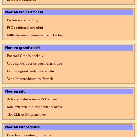
Vloeren fsc certificaat
Bosbouw certificering
FSC certificaat leerbedrijf
Milieubewust ondernemen certificering
Vloeren groothandel
Bosgoed Groothandel b.v.
Groothandel voor de woninginrichting
Laminaatgroothandel Intercombi
Veno Houtproducten bv Fabriek
Vloeren info
Achtergrondinformatie PVC vloeren
Mooievloeren.info, uw houten vloeren
TEGELinfo De online vloer-
Vloeren infopagina's
Basis leem tierrafino producten