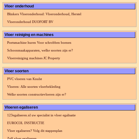
Vloer onderhoud
Blinkers Vloeronderhoud: Vloeronderhoud, Herstel
Vloeronderhoud DUOFORT BV
Vloer reiniging en machines
Poetsmachine huren Voor schrobben boenen
Schoonmaakapparaten, welke soorten zijn er?
Vloerreiniging machines JC Property
Vloer soorten
PVC vloeren van Knulst
Vloeren: Alle soorten vloerbekleding
Welke soorten constructievloeren zijn er?
Vloeren egaliseren
123egaliseren.nl uw specialist in vloer egalisatie
EUROCOL INSTRUCTIE
Vloer egaliseren? Volg dit stappenplan
Zelf vloer egaliseren